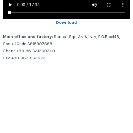
Download
Main office and factory:
Sanaat Sqr., Arak,lran, P.O.Box:148,
Postal Code:3818997888
Phone:+98-86-33130031-9
Fax: +98-8633133020
Email:info@msa.ir
Tehran Office:
No.4, 2nd Namdar, Isar St., Marzdaran Ave., Tehran
Phone:+98-21-44279775-6
Fax: +98-21-44275715
Email:info@msa.ir
Copyright ©2026 Machine Sazi Arak All rights reserved.