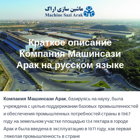
رش
ه
حتوا
Краткое описание
Компания Машинсази
Арак на русском языке
Компания Машинсази Арак
, базируясь на науку, была
учреждена с целью поддерижании базовых промышленностей
и обеспечения промышленных потребностей страны в 1967
году на земельном участке площадью 134 гектара в городе
Арак и была введена в эксплуатацию в 1971 году, как первая
тяжелая промышленность в стране.