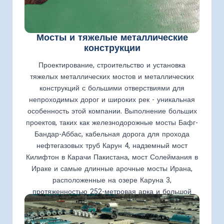
Мосты и тяжелые металлические
конструкции
Проектирование, строительство и установка
тяжелых металлических мостов и металлических
конструкций с большими отверствиями для
непроходимых дорог и широких рек - уникальная
особенность этой компании. Выполнение больших
проектов, таких как железнодорожные мосты Бафг-
Бандар-Аббас, кабельная дорога для прохода
нефтегазовых труб Карун 4, надземный мост
Килифтон в Карачи Пакистана, мост Солеймания в
Ираке и самые длинные арочные мосты Ирана,
расположенные на озере Каруна 3,
протяженностью 252-метровая арка и большой
мост Карун-4 с 300-метровой аркой - все это
является частью гордостей этой компании.