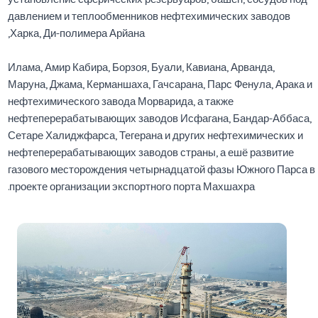
давлением и теплообменников нефтехимических заводов
Харка, Ди-полимера Арйана,
Илама, Амир Кабира, Борзоя, Буали, Кавиана, Арванда,
Маруна, Джама, Керманшаха, Гачсарана, Парс Фенула, Арака и
нефтехимического завода Морварида, а также
нефтеперерабатывающих заводов Исфагана, Бандар-Аббаса,
Сетаре Халиджфарса, Тегерана и других нефтехимических и
нефтеперерабатывающих заводов страны, а ешё развитие
газового месторождения четырнадцатой фазы Южного Парса в
проекте организации экспортного порта Махшахра.