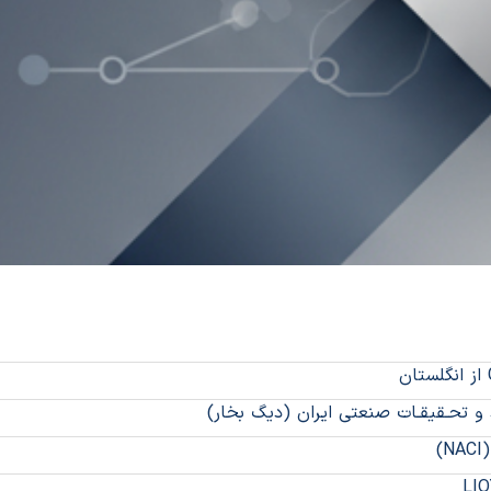
رد و تحـقیقـات صنعتی ایران (دیگ بخار)
)