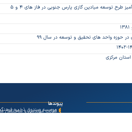
ز طرح توسعه میادین گازی پارس جنوبی در فاز های ۴ و ۵
 در حوزه واحد های تحقیق و توسعه در سال ۹۹
پیوندها
موسسه صندوق ذخیره فرهنگی
شرکت مهندسی و ساختمان ما
۳۸۱۸۹
سازی اراک
شرکت پایساز
شرکت کنسرسیوم صنعت نفت و
 ایثار - نبش نامدار دوم - پلاک
آکام
شرکت هوپاد صنعت ماشین سا