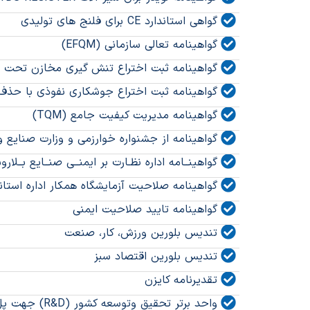
گواهی استاندارد CE برای فلنج های تولیدی
گواهینامه تعالی سازمانی (EFQM)
گواهینامه ثبت اختراع تنش گیری مخازن تحت فش
گواهینامه ثبت اختراع جوشکاری نفوذی با حذ
گواهینامه مدیریت کیفیت جامع (TQM)
گواهینامه از جشنواره خوارزمی و وزارت صنایع ومعادن 
گواهینــامه اداره نظـارت بر ایمنــی صنــایع بــ
گواهینامه صلاحیت آزمایشگاه همکار اداره استان
گواهینامه تایید صلاحیت ایمنی
تندیس بلورین ورزش، کار، صنعت
تندیس بلورین اقتصاد سبز
تقدیرنامه کایزن
واحد برتر تحقیق وتوسعه کشور (R&D) جهت پل ایذه