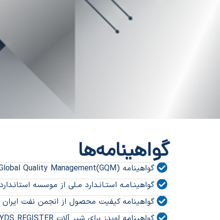
گواهینامه‌ها
گواهینامه (GQM)Global Quality Management از انگلستان
گواهینـامـه استـانـدارد مـلی از موسسه استانـدا
گواهینامه کیفیت محصول از انجمن نفت ایران (NACI
گواهینامه لویدز برای شیر آلات LIOYDS REGISTER