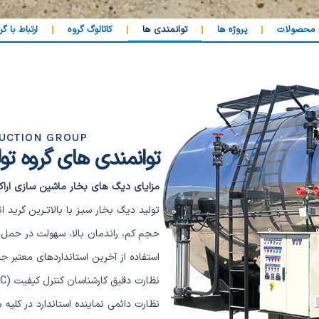
محصولات
پروژه ها
توانمندی ها
کاتالوگ گروه
ارتباط با گر
DUCTION GROUP
توانمندی های گروه ت
مزایای دیگ های بخار ماشین سازی ارا
تولید دیگ بخار سبـز با بالاتـرین گرید انـرژی
حجم کم، راندمان بالا، سهولت در حمل 
استفاده از آخرین استانداردهای معتبر 
نظارت دقیق کارشناسان کنترل کیفیت
(QC)
نظارت دائمی نماینده استاندارد در کلی