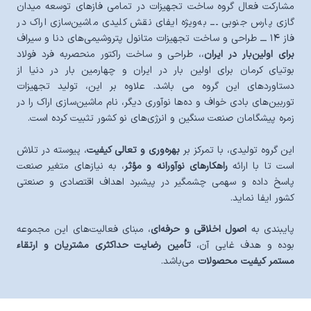
مشارکت فعال گروه ساخت تجهیزات در تمامی فازهای توسعه میدان
گازی پارس جنوبی ـــ به‌ویژه ایفای نقش کلیدی ماشین‌سازی اراک در
فاز ۱۴ ـــ طراحی و ساخت تجهیزات متانول پتروشیمی‌های دنا و سیراف
برای اولین‌بار در ایران
،، طراحی و ساخت راکتور منحصر‌به‌ فرد فولاد
بوتیای کرمان برای اولین بار در ایران و چهارمین بار در دنیا از
دستاوردهای این گروه می باشد. علاوه بر این، تولید تجهیزات
توربین‌های بادی خواف و ده‌ها نوآوری دیگر، نام ماشین‌سازی اراک را در
زمره پیشگامان صنعت سنگین و انرژی‌های نو کشور تثبیت کرده است.
این گروه تولیدی، با تمرکز بر
بهره‌وری و تعالی کیفیت
، پیوسته در تلاش
است تا با ارائه
راهکارهای نوآورانه و مؤثر
، به نیازهای متغیر صنعت
پاسخ داده و سهمی چشمگیر در پیشبرد اهداف اقتصادی و صنعتی
کشور ایفا نماید.
پایبندی به
اصول اخلاقی و حرفه‌ای
، مبنای فعالیت‌های این مجموعه
بوده و هدف غایی آن،
تأمین رضایت حداکثری مشتریان و ارتقاء
مستمر کیفیت محصولات
می‌باشد.