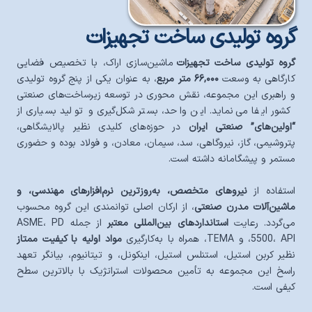
گروه تولیدی ساخت تجهیزات
گروه تولیدی ساخت تجهیزات
ماشین‌سازی اراک، با تخصیص فضایی
کارگاهی به وسعت
۶۶,۰۰۰ متر مربع
، به عنوان یکی از پنج گروه تولیدی
و راهبری این مجموعه، نقش محوری در توسعه زیرساخت‌های صنعتی
کشور ایفا می‌نماید. این واحد، بستر شکل‌گیری و تولید بسیاری از
“اولین‌های” صنعتی ایران
در حوزه‌های کلیدی نظیر پالایشگاهی،
پتروشیمی، گاز، نیروگاهی، سد، سیمان، معادن، و فولاد بوده و حضوری
مستمر و پیشگامانه داشته است.
استفاده از
نیروهای متخصص، به‌روزترین نرم‌افزارهای مهندسی، و
ماشین‌آلات مدرن صنعتی
، از ارکان اصلی توانمندی این گروه محسوب
می‌گردد. رعایت
استانداردهای بین‌المللی معتبر
از جمله ASME، PD
5500، API، و TEMA، همراه با به‌کارگیری
مواد اولیه با کیفیت ممتاز
نظیر کربن استیل، استنلس استیل، اینکونل، و تیتانیوم، بیانگر تعهد
راسخ این مجموعه به تأمین محصولات استراتژیک با بالاترین سطح
کیفی است.