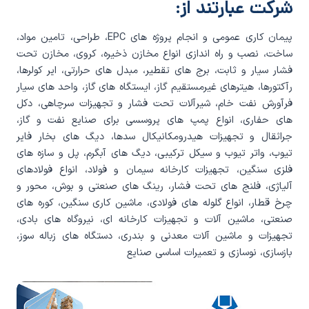
شرکت عبارتند از:
پیمان کاری عمومی و انجام پروژه های EPC، طراحی، تامین مواد،
ساخت، نصب و راه اندازی انواع مخازن ذخیره، کروی، مخازن تحت
فشار سیار و ثابت، برج های تقطیر، مبدل های حرارتی، ایر کولرها،
رآکتورها، هیترهای غیرمستقیم گاز، ایستگاه های گاز، واحد های سیار
فرآورش نفت خام، شیرآلات تحت فشار و تجهیزات سرچاهی، دکل
های حفاری، انواع پمپ های پروسسی برای صنایع نفت و گاز،
جراثقال و تجهیزات هیدرومکانیکال سدها، دیگ های بخار فایر
تیوب، واتر تیوب و سیکل ترکیبی، دیگ های آبگرم، پل و سازه های
فلزی سنگین، تجهیزات کارخانه سیمان و فولاد، انواع فولادهای
آلیاژی، فلنج های تحت فشار، رینگ های صنعتی و بوش، محور و
چرخ قطار، انواع گلوله های فولادی، ماشین کاری سنگین، کوره های
صنعتی، ماشین آلات و تجهیزات کارخانه ای، نیروگاه های بادی،
تجهیزات و ماشین آلات معدنی و بندری، دستگاه های زباله سوز،
بازسازی، نوسازی و تعمیرات اساسی صنایع