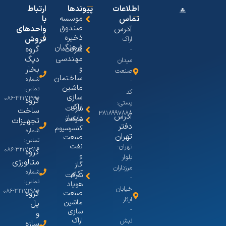
اطلاعات
پیوندها
ارتباط
تماس
موسسه
با
صندوق
آدرس
واحدهای
ذخیره
فروش
اراک
فرهنگیان
گروه
شرکت
-
مهندسی
دیگ
میدان
و
بخار
صنعت
ساختمان
شماره
-
ماشین
تماس:
کد
سازی
۳۲۱۷۲۹۹۰-۰۸۶
گروه
پستی:
اراک
شرکت
ساخت
۳۸۱۸۹۹۷۸۸۸
آدرس
پایساز
شرکت
تجهیزات
دفتر
کنسرسیوم
شماره
تهران
صنعت
تماس:
نفت
تهران-
۳۲۱۷۲۹۱۶-۰۸۶
گروه
و
بلوار
متالورژی
گاز
مرزداران
شماره
آکام
شرکت
-
تماس:
هوپاد
خیابان
۳۲۱۷۲۹۸۰-۰۸۶
گروه
صنعت
ایثار
ماشین
پل
-
سازی
و
اراک
نبش
سازه