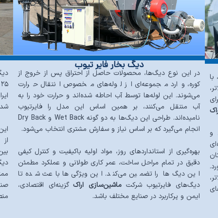
دیگ بخار فایر تیوب
در این نوع دیگ‌ها، محصولات حاصل از احتراق پس از خروج از
با
کوره، وارد مجموعه‌ای از لوله‌های مخصوص انتقال حرارت
ر،
می‌شوند. این لوله‌ها توسط آب احاطه شده‌اند و حرارت خود را به
ایر
ای
آب منتقل می‌کنند، بر همین اساس این مدل را فایرتیوب
شده
اک
نامیده‌اند. طراحی این دیگ‌ها به دو گونه Wet Back و Dry Back
این
انجام می‌گیرد که بر اساس نیاز و سفارش مشتری انتخاب می‌شود.
 و
از 
ای
بهره‌گیری از استانداردهای روز، مواد اولیه باکیفیت و کنترل کیفی
بین
ان
دقیق در تمام مراحل ساخت، عمر کاری طولانی و عملکرد مطمئن
رد.
این دیگ‌ها را تضمین می‌کند. این ویژگی‌ها باعث شده تا
ممت
ر،
دیگ‌های فایرتیوب شرکت
ماشین‌سازی اراک
گزینه‌ای اقتصادی،
صنا
ای
ایمن و پرکاربرد در صنایع مختلف باشد.
منط