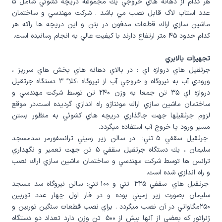
هر كدام از دهانه هاي خروجي يك مجموعه دريچه كشوئي شامل ۵
عدد استاب لاگ قابل نصب مي باشد . شركت مهندسي و ساختمان
ماشين سازي اراك قطعات مدفون در بتن و اين دريچه ها راكه هر
كدام حدود ۴۵ متر ارتفاع دارند با كيفيت عالي به انجام رسانيده است.
تجهيزات بالابري
جرثقيل هاي دروازه اي : در بالاي دهانه هاي بخش هاي سرريز ،
ورودي آب به نيروگاه و خروجي آب از نيروگاه ،كلا” ۳ دستگاه جرثقيل
دروازه اي ۳۵ تن جمعا به وزن ۲۴۰ تن توسط شركت مهندسي و
ساختمان ماشين سازي اراك مونتاژو راه اندازي گرديده است.در موقع
لزوم جرثقيلها جهت جاگذاري دريچه هاي كشوئي به منظور بستن
مسير ورود يا خروج آب استفاده ميگردد.
جرثقيل سقفي ۵ تني: در سالن زير زميني ترانسفورمر سدمسجد
سليمان ، يك دستگاه جرثقيل سقفي ۵ تن جهت تعمير و نگهداري
ترانس ها توسط شركت مهندسي و ساختمان ماشين سازي اراك نصب
و راه اندازي شده است.
جرثقيل هاي سقفي ۳۲۵ تني و ۱۰۰ تني: سالن نيروگاه سد مسجد
سليمان بصورت زير زميني بوده و در فاز اول چهار عدد توربين
۲۵۰مگاواتي در آن نصب ميگردد . براي نصب قطعات سنگين توربين و
ژنراتور كه بعضي از آنها بيش از ۵۰۰ تن وزن دارد تعداد دو دستگاه