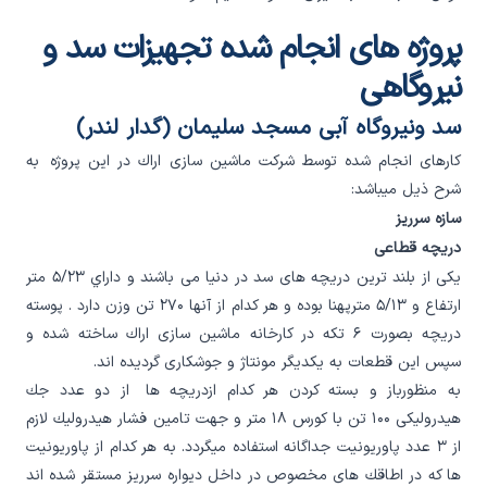
پروژه های انجام شده تجهیزات سد و
نیروگاهی
سد ونيروگاه آبی مسجد سليمان (گدار لندر)
كارهای انجام شده توسط شركت ماشين سازی اراك در اين پروژه به
شرح ذيل ميباشد:
سازه سرريز
دريچه قطاعی
يكی از بلند ترين دريچه های سد در دنيا می باشند و داراي ۵/۲۳ متر
ارتفاع و ۵/۱۳ مترپهنا بوده و هر كدام از آنها ۲۷۰ تن وزن دارد . پوسته
دريچه بصورت ۶ تكه در كارخانه ماشين سازی اراك ساخته شده و
سپس اين قطعات به يكديگر مونتاژ و جوشكاری گرديده اند.
به منظورباز و بسته كردن هر كدام ازدريچه ها از دو عدد جك
هيدروليكی ۱۰۰ تن با كورس ۱۸ متر و جهت تامين فشار هيدروليك لازم
از ۳ عدد پاوريونيت جداگانه استفاده ميگردد. به هر كدام از پاوريونيت
ها كه در اطاقك های مخصوص در داخل ديواره سرريز مستقر شده اند