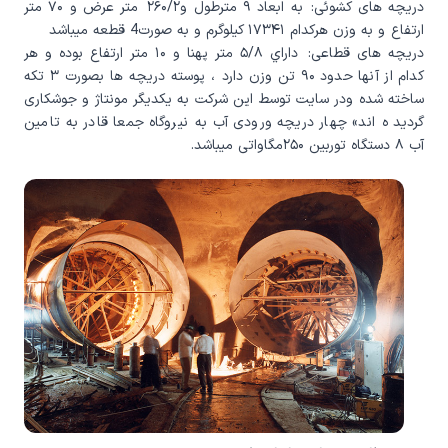
دريچه های كشوئی: به ابعاد ۹ مترطول و۲۶۰/۲ متر عرض و ۷۰ متر
ارتفاع و به وزن هركدام ۱۷۳۴۱ كيلوگرم و به صورت4 قطعه ميباشد
دريچه های قطاعی: داراي ۵/۸ متر پهنا و ۱۰ متر ارتفاع بوده و هر
كدام از آنها حدود ۹۰ تن وزن دارد ، پوسته دريچه ها بصورت ۳ تكه
ساخته شده ودر سايت توسط اين شركت به يكديگر مونتاژ و جوشكاری
گرديد ه اند» چهار دريچه ورودی آب به نيروگاه جمعا قادر به تامين
آب ۸ دستگاه توربين ۲۵۰مگاواتی ميباشد.