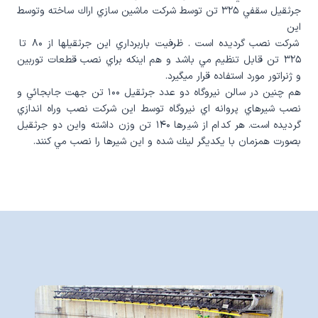
جرثقيل سقفي ۳۲۵ تن توسط شركت ماشين سازي اراك ساخته وتوسط
اين
شركت نصب گرديده است . ظرفيت باربرداري اين جرثقيلها از ۸۰ تا
۳۲۵ تن قابل تنظيم مي باشد و هم اينكه براي نصب قطعات توربين
و ژنراتور مورد استفاده قرار ميگيرد.
هم چنين در سالن نيروگاه دو عدد جرثقيل ۱۰۰ تن جهت جابجائي و
نصب شيرهاي پروانه اي نيروگاه توسط اين شركت نصب وراه اندازي
گرديده است. هر كدام از شيرها ۱۴۰ تن وزن داشته واين دو جرثقيل
بصورت همزمان با يكديگر لينك شده و اين شيرها را نصب مي كنند.