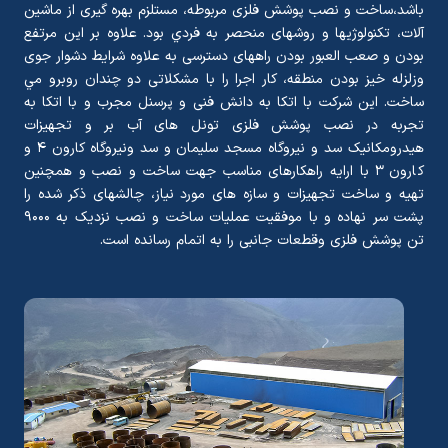
باشد،ساخت و نصب پوشش فلزی مربوطه، مستلزم بهره گيری از ماشين
آلات، تکنولوژيها و روشهای منحصر به فردي بود. علاوه بر اين مرتفع
بودن و صعب العبور بودن راههای دسترسی به علاوه شرايط دشوار جوی
وزلزله خيز بودن منطقه، کار اجرا را با مشکلاتی دو چندان روبرو مي
ساخت. این شرکت با اتکا به دانش فنی و پرسنل مجرب و با اتکا به
تجربه در نصب پوشش فلزی تونل های آب بر و تجهیزات
هیدرومکانیک سد و نیروگاه مسجد سلیمان و سد ونیروگاه کارون ۴ و
کارون ۳ با ارايه راهکارهای مناسب جهت ساخت و نصب و همچنين
تهيه و ساخت تجهيزات و سازه های مورد نياز، چالشهای ذکر شده را
پشت سر نهاده و با موفقيت عمليات ساخت و نصب نزديک به ۹۰۰۰
تن پوشش فلزی وقطعات جانبی را به اتمام رسانده است.