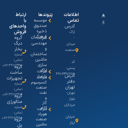
اطلاعات
پیوندها
ارتباط
تماس
موسسه
با
صندوق
آدرس
واحدهای
ذخیره
فروش
اراک
فرهنگیان
گروه
شرکت
-
مهندسی
دیگ
میدان
و
بخار
صنعت
ساختمان
شماره
-
ماشین
تماس:
کد
سازی
۳۲۱۷۲۹۹۰-۰۸۶
گروه
پستی:
اراک
شرکت
ساخت
۳۸۱۸۹۹۷۸۸۸
آدرس
پایساز
شرکت
تجهیزات
دفتر
کنسرسیوم
شماره
تهران
صنعت
تماس:
نفت
تهران-
۳۲۱۷۲۹۱۶-۰۸۶
گروه
و
بلوار
متالورژی
گاز
مرزداران
شماره
آکام
شرکت
-
تماس:
هوپاد
خیابان
۳۲۱۷۲۹۸۰-۰۸۶
گروه
صنعت
ایثار
ماشین
پل