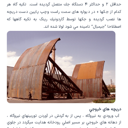
حداقل ۲ و حداكثر ۴ دستگاه جك متصل گرديده است. تكيه گاه هر
كدام از جكها » در ديواره های سمت راست وچپ پايين دست دريچه
ها نصب گرديده و جكها توسط گاردونيك رينگ به تكيه گاهها كه
اصطلاحا “جيمبال” ناميده مي شود لولا شده اند.
دريچه هاي خروجي
آب ورودي به نيروگاه ، پس از به گردش در آوردن توربينهاي نيروگاه ،
از دهانه هاي خروجي بر مسير اصلي رودخانه هدايت ميگردد در جلوي