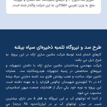
منج به وزن تقريبي ۲۵۵۸تن به اين شرکت واگذار شده است.
طرح سد و نیروگاه تلمبه ذخیره‌ای سیاه بیشه
كارهاي انجام شده توسط شركت ماشين سازي اراك در اين پروژه به
شرح ذيل مي باشد:
شركت مهندسي وساختمان ماشين سازي اراك با داشتن تجهيزات و
نيروهاي متخصص در زمينه تجهيزات هيدرومكانيك سد، عمليات
تامين مواد، ساخت و نصب پوشش فلزي سد تلمبه مخزني سياه بيشه
كه در ۷۰ كيلومتري شهرستان چالوس قراردارد را به عهده داشته است.
این پروژه به نوبه خود يكي ديگر از افتخارات صنعت ميهن اسلاميمان
محسوب مي شود.
از آنجا که تونلهای آب بر اين نيروگاه به قطر ۵ متر دارای بيشترين
شيب در ميان تونلهای آب بر در ايران(حدود ۶۵ درجه) مي