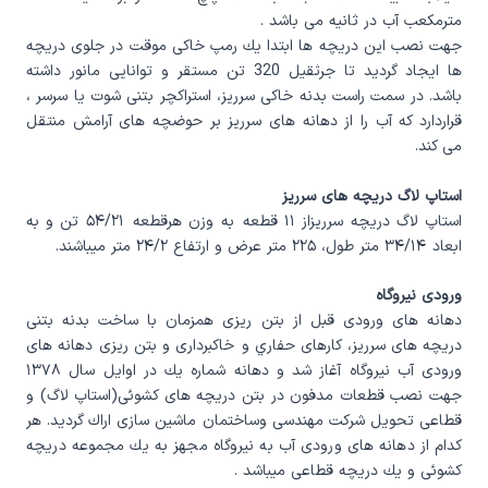
مترمكعب آب در ثانيه می باشد .
جهت نصب اين دريچه ها ابتدا يك رمپ خاكی موقت در جلوی دريچه
ها ايجاد گرديد تا جرثقيل 320 تن مستقر و توانايی مانور داشته
باشد. در سمت راست بدنه خاكی سرريز، استراكچر بتنی شوت يا سرسر ،
قراردارد كه آب را از دهانه های سرريز بر حوضچه های آرامش منتقل
می كند.
استاپ لاگ دريچه های سرريز
استاپ لاگ دريچه سرريزاز ۱۱ قطعه به وزن هرقطعه ۵۴/۲۱ تن و به
ابعاد ۳۴/۱۴ متر طول، ۲۲۵ متر عرض و ارتفاع ۲۴/۲ متر ميباشند.
ورودی نيروگاه
دهانه های ورودی قبل از بتن ريزی همزمان با ساخت بدنه بتنی
دريچه های سرريز، كارهای حفاري و خاكبرداری و بتن ريزی دهانه های
ورودی آب نيروگاه آغاز شد و دهانه شماره يك در اوايل سال ۱۳۷۸
جهت نصب قطعات مدفون در بتن دريچه های كشوئی(استاپ لاگ) و
قطاعی تحويل شركت مهندسی وساختمان ماشين سازی اراك گرديد. هر
كدام از دهانه های ورودی آب به نيروگاه مجهز به يك مجموعه دريچه
كشوئی و يك دريچه قطاعی ميباشد .