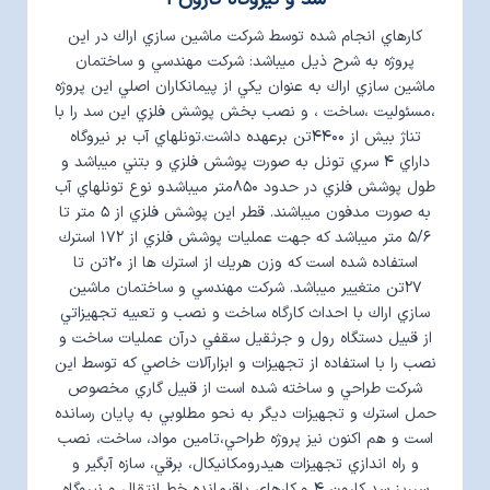
كارهاي انجام شده توسط شركت ماشين سازي اراك در اين
پروژه به شرح ذيل ميباشد: شركت مهندسي و ساختمان
ماشين سازي اراك به عنوان يكي از پيمانكاران اصلي اين پروژه
،مسئوليت ،ساخت ، و نصب بخش پوشش فلزي اين سد را با
تناژ بيش از ۴۴۰۰تن برعهده داشت.تونلهاي آب بر نيروگاه
داراي ۴ سري تونل به صورت پوشش فلزي و بتني ميباشد و
طول پوشش فلزي در حدود ۸۵۰متر ميباشدو نوع تونلهاي آب
به صورت مدفون ميباشند. قطر اين پوشش فلزي از ۵ متر تا
۵/۶ متر ميباشد كه جهت عمليات پوشش فلزي از ۱۷۲ استرك
استفاده شده است كه وزن هريك از استرك ها از ۲۰تن تا
۲۷تن متغيير ميباشد. شركت مهندسي و ساختمان ماشين
سازي اراك با احداث كارگاه ساخت و نصب و تعبيه تجهيزاتي
از قبيل دستگاه رول و جرثقيل سقفي درآن عمليات ساخت و
نصب را با استفاده از تجهيزات و ابزارآلات خاصي كه توسط اين
شركت طراحي و ساخته شده است از قبيل گاري مخصوص
حمل استرك و تجهيزات ديگر به نحو مطلوبي به پايان رسانده
است و هم اکنون نيز پروژه طراحي،تامين مواد، ساخت، نصب
و راه اندازي تجهيزات هيدرومکانيکال، برقي، سازه آبگير و
سرريز سد کارون ۴ و کارهاي باقيمانده خط انتقال و نيروگاه