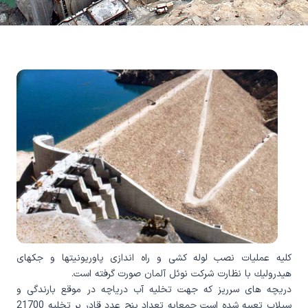
کليه عمليات نصب لوله كشی و راه اندازی پاوريونيتها و جكهای
هيدروليك با نظارت شركت نوئل آلمان صورت گرفته است.
دريچه های سرريز كه جهت تخليه آب درياچه در موقع بارندگی و
سيلاب تعبيه شده است جمعابه تعداد پنچ عدد قادر بر تخليه 21700