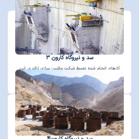
سد و نیروگاه کارون ۳
كارهاي انجام شده توسط شركت ماشين سازي اراك در اين
پروژه شامل ساخت ونصب درچه های روزنه ای و سازه های
فلزی سد و نصب هشت دستگاه ژنراتور
سد و نیروگاه کارون۴