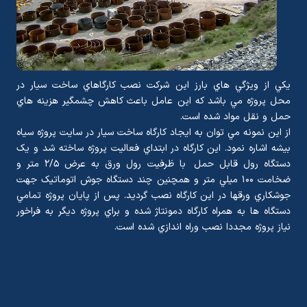
يکي از ويژگي هاي بارز اين شرکت نصب کارگاهاي ساخت سيار در
محل پروژه مي باشد که اين عامل باعث کاهش چشمگير هزينه هاي
حمل و نقل مواد شده است.
از اين نمونه مي توان به ايجاد کارگاه ساخت سيار در سايت پروژه سياه
بيشه اشاره نمود. اين کارگاه در ابتداي فعاليت پروژه ساخته شد و یک
دستگاه رول قابل حمل با ظرفيت رول ورق به عرض ۲/۵ متر و
ضخامت ۱۰۰ ميلي متر و همچنين چند دستگاه جوش اتوماتيک جهت
جوشکاري ورقها در اين کارگاه نصب گرديد. پس از پايان پروژه تمامي
دستگاه ها به همراه کارگاه دمونتاژ شده و براي پروژه ديگر به فراخور
نياز پروژه مجددا نصب وراه اندازي شده است.