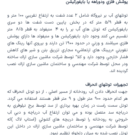
پوشش فلزي ودوراهه يا بايفوركيشن
تونلهاي آب بر نيروگاه شامل ۲ عدد شفت به ارتفاع تقريبي ۱۰۰ متر و
به قطر ۵/۹ متر كه در بخش پايين دست شفت ها دو سري
بايفوركيشن كه تونل هاي آْب بر را به ۴ منيفولد به قطر ۸/۵ متر
تقسيم مي كنند وجود دارد بايفوركيشن ها و منيفولد ها داراي پوشش
فلزي ميباشند و وزني در حدود ۱۹۰۰ تن دارند و برروي آنها رينگ هاي
تقويتي «رپينگ هاي ارتعاشي» مجاري تزريق بتن و شير هاي كاهش
فشار خارجي وجود دارد و كلا” توسط شركت ماشين سازي اراك ساخته
ودر محل توسط شركت مهندسي و ساختمان ماشين سازي اراك نصب
گرديده اند.
تجهيزات تونلهاي انحراف
جهت انحراف دادن آب رودخانه از مسير اصلي ، از دو تونل انحراف كه
هر كدام حدود ۹۰۰ متر طول و ۹ متر قطر هستند استفاده مي گردد.
تونل سمت راست در زمان بهره برداري از سد توسط برج نيلوفري به
درياچه سد متصل بوده و مي توان ارتفاع آب درياچه و دبي آب
خروجي به رودخانه را توسط دريچه هاي كشوئي (استاپ لاگ )كه
توسط شركت مهندسي و ساختمان ماشين سازي اراك در داخل اين
تونل نصب شده به ميزان دلخواه تنظيم نمود.