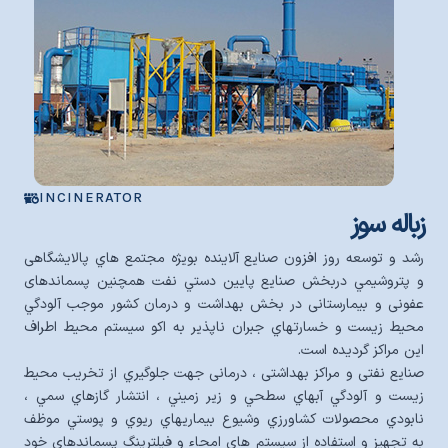
INCINERATOR
زباله سوز
رشد و توسعه روز افزون صنايع آلاينده بوي‍ژه مجتمع هاي پالایشگاهی
و پتروشيمي دربخش صنايع پايين دستي نفت همچنین پسماندهای
عفونی و بیمارستانی در بخش بهداشت و درمان کشور موجب آلودگي
محيط زيست و خسارتهاي جبران ناپذير به اكو سيستم محيط اطراف
اين مراکز گرديده است.
صنايع نفتی و مراکز بهداشتی ، درمانی جهت جلوگيري از تخريب محيط
زيست و آلودگي آبهاي سطحي و زير زميني ، انتشار گازهاي سمي ،
نابودي محصولات كشاورزي وشيوع بيماريهاي ريوي و پوستي موظف
به تجهيز و استفاده از سيستم هاي امحاء و فيلترينگ پسماندهاي خود