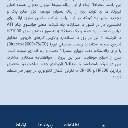
مي باشند .مضافا” اینکه از این زباله سوزها میتوان بعنوان هسته اصلی
نیروگاه ها ی تولید برق از زباله بعنوان توسعه انرژی های پاک و
تجدید پذیر یاد کردكه در اين راستا شرکت ماشین سازی اراک براي
نخستين بار در کشور با مشارکت يك شركت معتبر فرانسوی بنام ATI
دراین صنعت وارد شده و یک دستگاه زباله سوز صنعتی مدل HP1000
با ظرفیت ۳ تن در روز با استاندارد پالایش گازهای خروجی مطابق
آخرین نسخه استاندارد زیست محیطی اروپا (Directive2000/76/EC)
را برای پالایشگاه نفت تهران مشترکا” نصب و راه اندازی نموده است.
پس از اجرای موفقیت آمیز این پروژه ، موافقتنامه همکاری مشترک
بين دو شركت امضا شد و متعاقبا” قراردادی جهت ساخت دو محصول
پرکاربرد HP500 و CP100 با نگرش انتقال تکنولوژی در چهار فاز منعقد
گردید.
اطلاعات
پیوندها
ارتباط