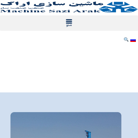
رش
ه
حتوا