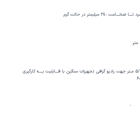
۵/
مـتر جهت رادیو گرافی تجهیزات سنگین با قـــابلیت بــــه کارگیری
۶
 تن