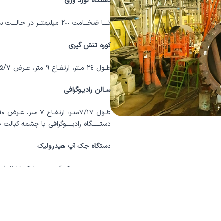
دستگاه نورد ورق
تـــا ضخــامت ٢٠٠ میلیمتــر در حالـــت سرد تـــا ضخـــامت ٢٤٠ میلیمتر در حالت گرم
کوره تنش گیری
طـول ٢٤ مـتر، ارتفـاع ٩ متر، عـرض
۵/۷ متر
سـالن رادیـوگرافی
طـول ٧/١٧متـر، ارتفـاع ٧ متر، عـرض
۱۰
دستـــــگاه رادیــــوگرافی با چشمه کبالت
۰
دستگاه جک آپ هیدرولیک
سـیـستـــــــم جک آپ هیدرولیک تا ظرفیت ٨٠٠
ندارد های محیط زیست