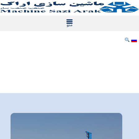
خطي
لى
لمحتوى