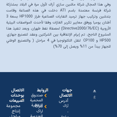
وفي هذا المجال شركة ماشين سازي أراك لأول مرة في البلاد بمشاركة
شركة فرنسة معتمدة باسم ATI دخلت في هذه الصناعة وقامت
بتدشين وتركيب جهاز ترميد النفايات الصناعية طراز HP1000 بسعة 3
أطنان يوميا ووفق معايير تكرير الغازات وفقا لأحدث المواصفات البيئية
الأروبية (Directive2000/76/EC) لمصفاة نفط طهران. وبعد تنفيذ هذا
المشروع الناجح، تم إبرام الإتفاقية بين الشركتين وعقد لتصنيع جهازي
HP500 و CP100 لنقل التكنولوجيا في 4 مراحل ( والتصنيع الوطني
للجهاز يبدأ من 11% ويصل إلى 70%)
جهات
الروابط
الاتصال
الاتصال
صندوق
بوحدات
المحمیة
آدرس
المبیعات
الثقافیة
مجموعة
أراک
شرکة
إنتاج
اراک
،
للهندسة
مراجل