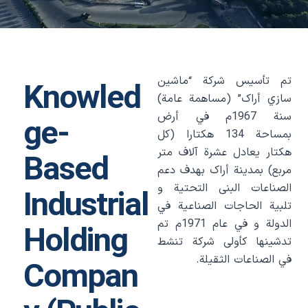
تم تأسيس شرکة “ماشين
Knowled
سازي أراک” (مساهمة عامة)
سنة 1967م في أرض
ge-
بمساحة 134 هکتارا (کل
هکتار يعادل عشرة آلاف متر
Based
مربع) بمدينة أراک بهدف دعم
الصناعات البنی التحتية و
Industrial
تلبية الحاجات الصناعية في
الدولة و في عام 1971م تم
Holding
تدشينها کأولی شرکة تنشط
في الصناعات الثقیلة.
Compan