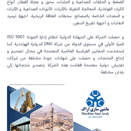
الضغط و الحلقات الصناعية و الجلبات، محور و عجلة القطار، أنواع
الکرات الفولاذية، المعالجة الثقيلة بالآليات، الأتونات الصناعية و الآليات
و المعدات الخاصة بالمصانع، محطات الطاقة الريحية، أجهزة ترميد
النفايات و أجهزة تفريغ السفن.
و حصلت الشرکة علی الشهادة الدولية لنظام إدارة الجودة ISO 9001
للمرة الأولی في مستوی الدولة من شرکة DNV الدولية الهولندية کما
استخدمت المعايير القياسية العالمية المعتمدة في مجال تصميم و
إنتاج المنتجات و حصلت علی شهادات جودة مختلفة من شرکات
تفتيش دولية معتمدة فقامت هذه الشرکة بتصدير منتجاتها إلی
بلدان مختلفة.