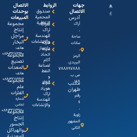
جهات
الروابط
الاتصال
الاتصال
صندوق
بوحدات
المحمیة
آدرس
المبیعات
الثقافیة
مجموعة
أراک
شرکة
إنتاج
اراک
،
للهندسة
مراجل
ساحة
والإنشاءات
البخار
شرکة
سانات
پایساز
هاتف:
شركة
،
۳۲۱۷۲۹۹۰-۰۸۶
اتحاد
مجموعة
الرمز
أكام
تصنيع
البریدی:
لصناعة
المعدات
٧٨٨٨٩٧٨٨٨
النفط
هاتف:
ص.ب.
و
۳۲۱۷۲۹۱۶-۰۸۶
مجموعة
١٤٨
الغاز
مکتب
شرکة
علم
هوپاد
طهران
الفلزات
اراک
رقم
شماره
للهندسة
٤
والإنشاءات
تماس:
،
۳۲۱۷۲۹۸۰-۰۸۶
مجموعة
زاویة
إنتاج
المشهور
الجسور
الثانی
والهياكل
،
المعدنية