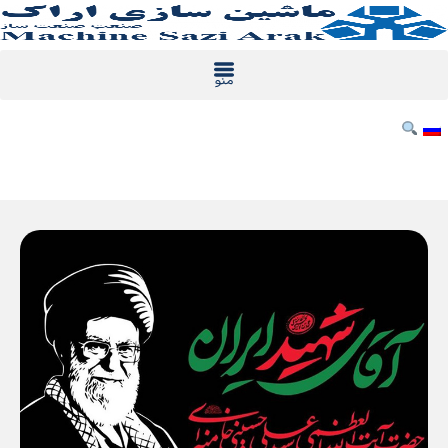
رش
ه
حتوا