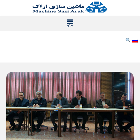
رش
ه
حتوا