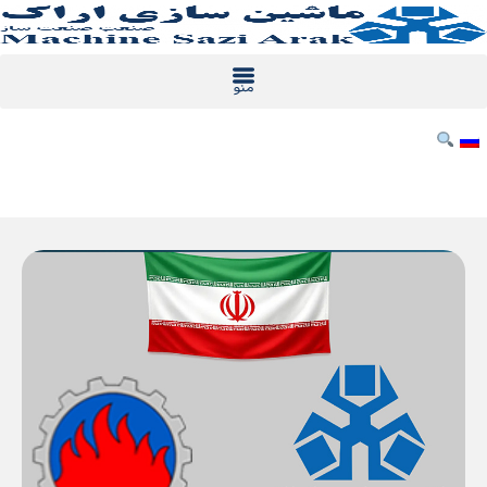
رش
ه
حتوا