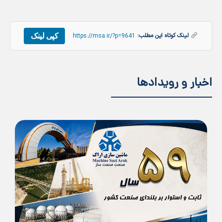
کپی لینک
لینک کوتاه این مطلب:
https://msa.ir/?p=9641
اخبار و رویدادها