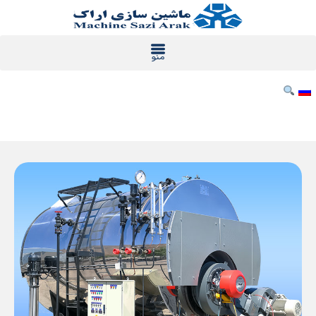
رش
ه
حتوا