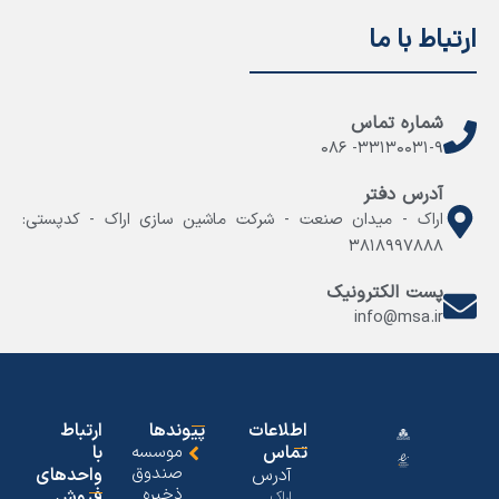
ارتباط با ما
شماره تماس
۳۳۱۳۰۰۳۱-۹- ۰۸۶
آدرس دفتر
اراک - میدان صنعت - شرکت ماشین سازی اراک - کدپستی:
۳۸۱۸۹۹۷۸۸۸
پست الکترونیک
info@msa.ir
اطلاعات
پیوندها
ارتباط
تماس
موسسه
با
صندوق
آدرس
واحدهای
ذخیره
فروش
اراک