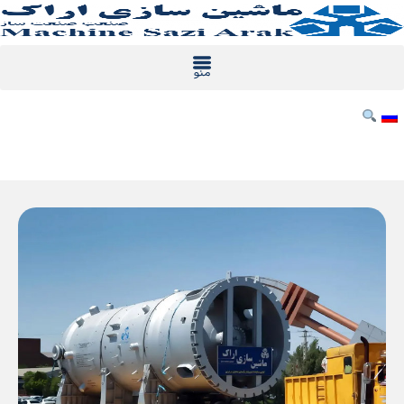
رش
ه
حتوا