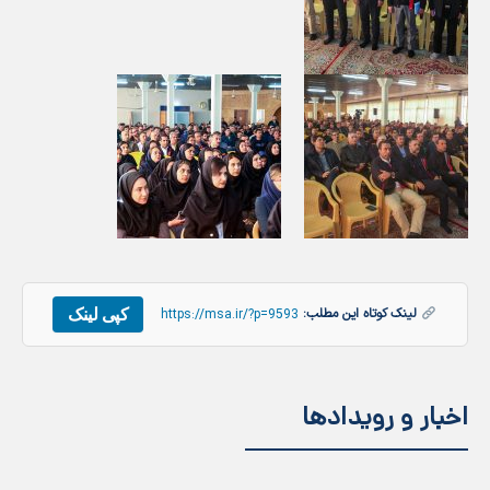
کپی لینک
لینک کوتاه این مطلب:
https://msa.ir/?p=9593
اخبار و رویدادها