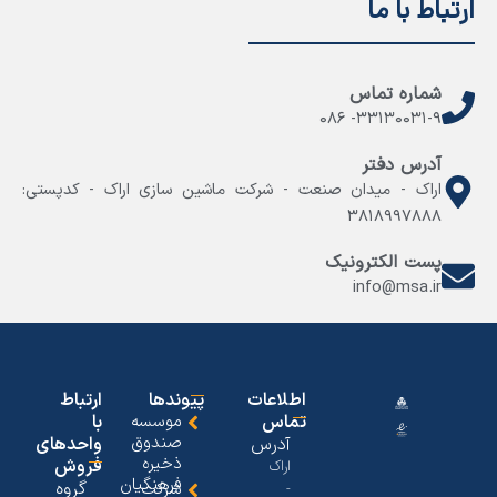
ارتباط با ما
شماره تماس
۳۳۱۳۰۰۳۱-۹- ۰۸۶
آدرس دفتر
اراک - میدان صنعت - شرکت ماشین سازی اراک - کدپستی:
۳۸۱۸۹۹۷۸۸۸
پست الکترونیک
info@msa.ir
اطلاعات
پیوندها
ارتباط
تماس
موسسه
با
صندوق
آدرس
واحدهای
ذخیره
فروش
اراک
فرهنگیان
گروه
شرکت
-