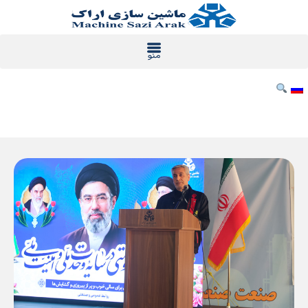
رش
ه
حتوا