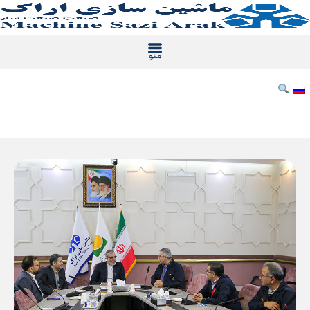
رش
ه
حتوا