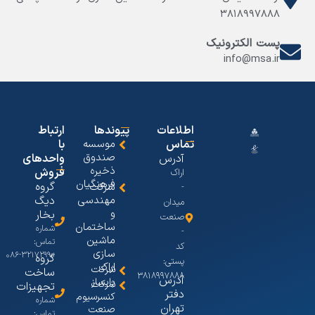
۳۸۱۸۹۹۷۸۸۸
پست الکترونیک
info@msa.ir
اطلاعات
پیوندها
ارتباط
تماس
موسسه
با
صندوق
آدرس
واحدهای
ذخیره
فروش
اراک
فرهنگیان
گروه
شرکت
-
مهندسی
دیگ
میدان
و
بخار
صنعت
ساختمان
شماره
-
ماشین
تماس:
کد
سازی
۳۲۱۷۲۹۹۰-۰۸۶
گروه
پستی:
اراک
شرکت
ساخت
۳۸۱۸۹۹۷۸۸۸
آدرس
پایساز
شرکت
تجهیزات
دفتر
کنسرسیوم
شماره
تهران
صنعت
تماس: