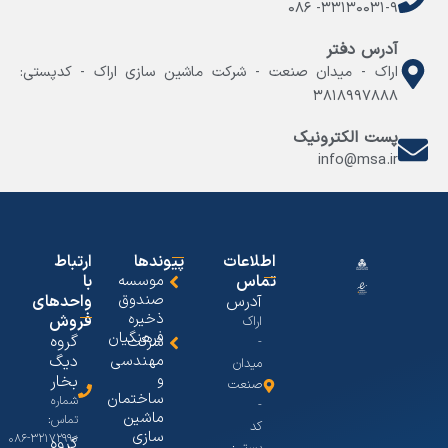
۳۳۱۳۰۰۳۱-۹- ۰۸۶
آدرس دفتر
اراک - میدان صنعت - شرکت ماشین سازی اراک - کدپستی:
۳۸۱۸۹۹۷۸۸۸
پست الکترونیک
info@msa.ir
اطلاعات
پیوندها
ارتباط
تماس
موسسه
با
صندوق
آدرس
واحدهای
ذخیره
فروش
اراک
فرهنگیان
گروه
شرکت
-
مهندسی
دیگ
میدان
و
بخار
صنعت
ساختمان
شماره
-
ماشین
تماس:
کد
سازی
۳۲۱۷۲۹۹۰-۰۸۶
گروه