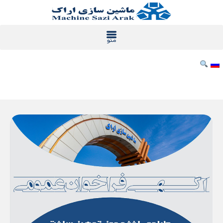
رش
ه
حتوا