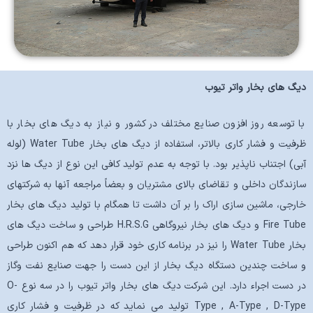
دیگ های بخار واتر تیوب
با توسعه روز افزون صنایع مختلف در کشور و نیاز به دیگ های بخار با
ظرفیت و فشار کاری بالاتر، استفاده از دیگ های بخار Water Tube (لوله
آبی) اجتناب ناپذیر بود. با توجه به عدم تولید کافی این نوع از دیگ ها نزد
سازندگان داخلی و تقاضای بالای مشتریان و بعضاً مراجعه آنها به شرکتهای
خارجی، ماشین سازی اراک را بر آن داشت تا همگام با تولید دیگ های بخار
Fire Tube و دیگ های بخار نیروگاهی H.R.S.G طراحی و ساخت دیگ های
بخار Water Tube را نیز در برنامه کاری خود قرار دهد که هم اکنون طراحی
و ساخت چندین دستگاه دیگ بخار از این دست را جهت صنایع نفت وگاز
در دست اجراء دارد. این شرکت دیگ های بخار واتر تیوب را در سه نوع O-
Type , A-Type , D-Type تولید می نماید که در ظرفیت و فشار کاری