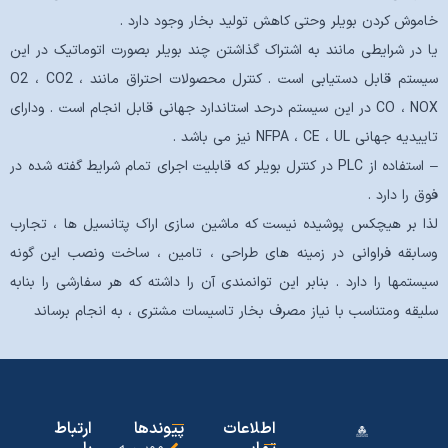
خاموش کردن بویلر وحتی کاهش تولید بخار وجود دارد .
یا در شرایطی مانند به اشتراک گذاشتن چند بویلر بصورت اتوماتیک در این
سیستم قابل دستیابی است . کنترل محصولات احتراق مانند O2 ، CO2 ،
CO ، NOX در این سیستم درحد استاندارد جهانی قابل انجام است . ودارای
تاییدیه جهانی NFPA ، CE ، UL نیز می باشد .
– استفاده از PLC در کنترل بویلر که قابلیت اجرای تمام شرایط گفته شده در
فوق را دارد .
لذا بر هیچکس پوشیده نیست که ماشین سازی اراک پتانسیل ها ، تجارب
وسابقه فراوانی در زمینه های طراحی ، تامین ، ساخت ونصب این گونه
سیستمها را دارد . بنابر این توانمندی آن را داشته که هر سفارشی را بنابه
سلیقه ومتناسب با نیاز مصرف بخار تاسیسات مشتری ، به انجام برساند
اطلاعات
پیوندها
ارتباط