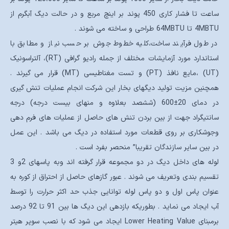
ساعت تا فشار کاری 450 پوند بر اینچ مربع و در حالت دیگ آبگرم از
4MBTU تا 64MBTU طراحی و ساخته می شوند .
در طول فرآیند ساخت،کلیه خطوط جوش بر حسب نیاز و مطابق با
استاندارد مورد آزمایشات مختلف از جمله رادیو گرافی (RT)، آلتراسونیک
(UT) ،مایع نافذ (PT) و تست مغناطیسی (MT) قرار می گیرند .
همچنین مزیت تولید دیگهای بخار این شرکت انجام عملیات تنش گیری
در دمای 20±600 (ششصد بعلاوه و منهای بیست درجه) درجه
سانتیگراد جهت از بین بردن تنش های حاصل از عملیات های فرم دهی
وجوشکاری بر روی قطعات مورد استفاده در دیگ می باشد . این عمل
در بین سایر سازندگان تقریبا” منحصر بفرد است .
لوله های داخل دیگ در دو مجموعه قرار گرفته اند وبه پاسهای 2و 3
تقسیم بندی وتعریف می شوند . عبور گازهای حاصل از احتراق از کوره به
عنوان پاس اول و دو پاس لوله توانایی جذب حد اکثر حرارت را توسط
آب ایجاد می نماید . بطوریکه بازدهی این دیگ ها بین 91 تا 92 درصد
برمبنای Lower Heating Value ایجاد می شود که با نصب سوپر هیتر