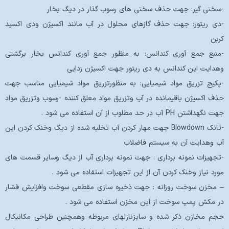
-سختی گیر: جهت حذف سختی های رسوب گذار در دیگ بخار
-دی ریتور: جهت حذف گازهای محلول در آب مانند اکسیژن ودی اکسید
کربن
-منبع جمع آوری کندانس: به منظور جمع آوری کندانس بخار برگشتی
وهدایت این کندانس به دی ریتور جهت اکسیژن زدایی
-پکیج تزریق مواد شیمیایی: به منظورتزریق مواد شیمیایی مناسب جهت
حذف اکسیژن باقیمانده در آب وتزریق مواد معلق کننده -رسوب وتزریق مواد
جهت نگهداشتن PH آب در حد مطلوب از آن استفاده می شود .
-تانک Blowdown جهت مهار کردن آب تخلیه شده از دیگ وخنک کردن این
آب وهدایت آن به سیستم فاضلاب
-تجهیزات نمونه برداری : جهت نمونه برداری آب از دیگ وسایر قسمت های
مورد نیاز وخنک کردن آن از این تجهیزات استفاده می شود .
– مخزن سوخت روزانه : جهت ذخیره سازی مقطعی سوخت وافزایش فشار
در مکش پمپ سوخت از این مخزن استفاده می شود .
حجم مخازن ذکر شده و سایزنازلهای مربوطه وهمچنین طراحی مکانیکال