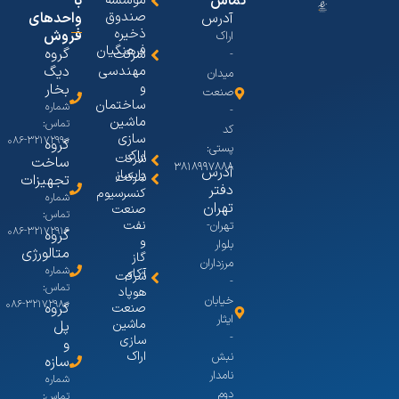
تماس
موسسه
با
صندوق
آدرس
واحدهای
ذخیره
فروش
اراک
فرهنگیان
گروه
شرکت
-
مهندسی
دیگ
میدان
و
بخار
صنعت
ساختمان
شماره
-
ماشین
تماس:
کد
سازی
۳۲۱۷۲۹۹۰-۰۸۶
گروه
پستی:
اراک
شرکت
ساخت
۳۸۱۸۹۹۷۸۸۸
آدرس
پایساز
شرکت
تجهیزات
دفتر
کنسرسیوم
شماره
تهران
صنعت
تماس:
نفت
تهران-
۳۲۱۷۲۹۱۶-۰۸۶
گروه
و
بلوار
متالورژی
گاز
مرزداران
شماره
آکام
شرکت
-
تماس:
هوپاد
خیابان
۳۲۱۷۲۹۸۰-۰۸۶
گروه
صنعت
ایثار
ماشین
پل
-
سازی
و
اراک
نبش
سازه
نامدار
شماره
دوم
تماس: