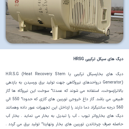
دیگ های سیکل ترکیبی HRSG
دیگ های بخارسیکل ترکیبی یا H.R.S.G (Heat Recovery Stem
Generator) درواحدهای نیروگاهی جهت تولید برق ورسیدن به بازدهی
بالاترازسوخت، استفاده می شوند که عمدتا” سوخت این نیروگاه ها گاز
طبیعی می باشد. گاز داغ خروجی توربین های گازی که حدودا” 550 الی
560 درجه سانتیگراد دما دارند را ازداخل این تجهیزات عبور داده وهمانند
دیگ های بخارواتر تیوب ، آب را تبدیل به بخار می نماید . بخار آب
حاصله صرف چرخاندن توربین های بخار ونهایتا” تولید برق می گردد .