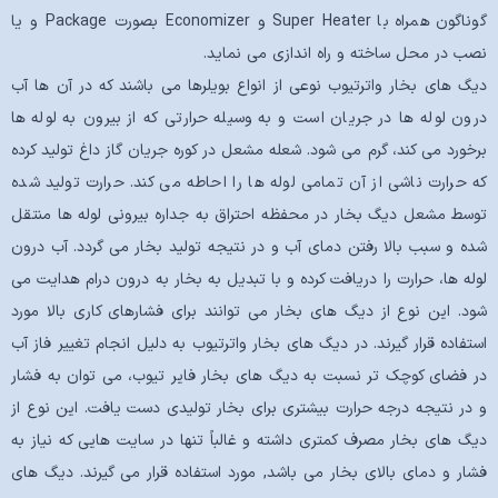
گوناگون همراه با Super Heater و Economizer بصورت Package و یا
نصب در محل ساخته و راه اندازی می نماید.
دیگ های بخار واترتیوب نوعی از انواع بویلرها می باشند که در آن ها آب
درون لوله ها در جریان است و به وسیله حرارتی که از بیرون به لوله ها
برخورد می کند، گرم می شود. شعله مشعل در کوره جریان گاز داغ تولید کرده
که حرارت ناشی از آن تمامی لوله ها را احاطه می کند. حرارت تولید شده
توسط مشعل دیگ بخار در محفظه احتراق به جداره بیرونی لوله ها منتقل
شده و سبب بالا رفتن دمای آب و در نتیجه تولید بخار می گردد. آب درون
لوله ها، حرارت را دریافت کرده و با تبدیل به بخار به درون درام هدایت می
شود. این نوع از دیگ های بخار می توانند برای فشارهای کاری بالا مورد
استفاده قرار گیرند. در دیگ های بخار واترتیوب به دلیل انجام تغییر فاز آب
در فضای کوچک تر نسبت به دیگ های بخار فایر تیوب، می توان به فشار
و در نتیجه درجه حرارت بیشتری برای بخار تولیدی دست یافت. این نوع از
دیگ های بخار مصرف کمتری داشته و غالباً تنها در سایت هایی که نیاز به
فشار و دمای بالای بخار می باشد, مورد استفاده قرار می گیرند. دیگ های