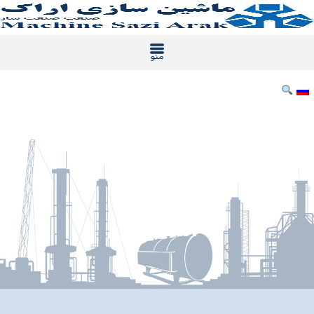
خطي
لى
لمحتوى
الكتالوج