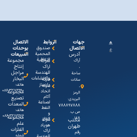
جهات
الروابط
الاتصال
الاتصال
صندوق
بوحدات
المحمیة
آدرس
المبیعات
الثقافیة
مجموعة
أراک
شرکة
إنتاج
اراک
،
للهندسة
مراجل
ساحة
والإنشاءات
البخار
شرکة
سانات
پایساز
هاتف:
شركة
،
۳۲۱۷۲۹۹۰-۰۸۶
اتحاد
مجموعة
الرمز
أكام
تصنيع
البریدی:
لصناعة
المعدات
٧٨٨٨٩٧٨٨٨
النفط
هاتف:
ص.ب.
و
۳۲۱۷۲۹۱۶-۰۸۶
مجموعة
١٤٨
الغاز
مکتب
شرکة
علم
هوپاد
طهران
الفلزات
اراک
رقم
شماره
للهندسة