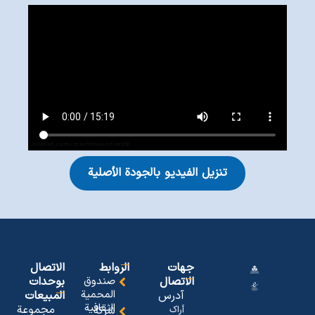
تنزيل الفيديو بالجودة الأصلية
جهات
الروابط
الاتصال
الاتصال
صندوق
بوحدات
المحمیة
آدرس
المبیعات
الثقافیة
مجموعة
أراک
شرکة