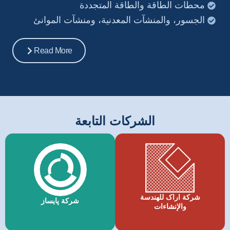
محطات الطاقة والطاقة المتجددة
الجسور، والمنشآت المعدنية، ومنشآت الموانئ
Read More
الشركات التابعة
شرکة اراک للهندسة
شرکة پایساز
والإنشاءات