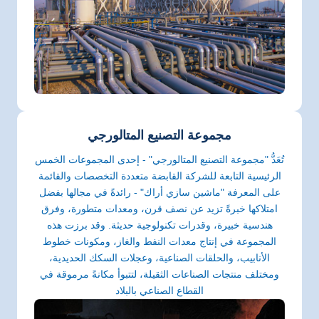
مجموعة التصنيع المتالورجي
تُعَدُّ "مجموعة التصنيع المتالورجي" - إحدى المجموعات الخمس
الرئيسية التابعة للشركة القابضة متعددة التخصصات والقائمة
على المعرفة "ماشين سازي أراك" - رائدةً في مجالها بفضل
امتلاكها خبرةً تزيد عن نصف قرن، ومعدات متطورة، وفرق
هندسية خبيرة، وقدرات تكنولوجية حديثة. وقد برزت هذه
المجموعة في إنتاج معدات النفط والغاز، ومكونات خطوط
الأنابيب، والحلقات الصناعية، وعجلات السكك الحديدية،
ومختلف منتجات الصناعات الثقيلة، لتتبوأ مكانةً مرموقة في
القطاع الصناعي بالبلاد