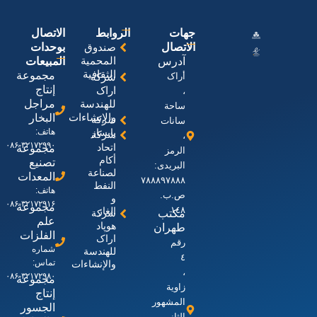
جهات
الروابط
الاتصال
الاتصال
صندوق
بوحدات
المحمیة
آدرس
المبیعات
الثقافیة
مجموعة
أراک
شرکة
إنتاج
اراک
،
للهندسة
مراجل
ساحة
والإنشاءات
البخار
شرکة
سانات
پایساز
هاتف:
شركة
،
۳۲۱۷۲۹۹۰-۰۸۶
اتحاد
مجموعة
الرمز
أكام
تصنيع
البریدی:
لصناعة
المعدات
٧٨٨٨٩٧٨٨٨
النفط
هاتف:
ص.ب.
و
۳۲۱۷۲۹۱۶-۰۸۶
مجموعة
١٤٨
الغاز
مکتب
شرکة
علم
هوپاد
طهران
الفلزات
اراک
رقم
شماره
للهندسة
٤
تماس:
والإنشاءات
،
۳۲۱۷۲۹۸۰-۰۸۶
مجموعة
زاویة
إنتاج
المشهور
الجسور
الثانی