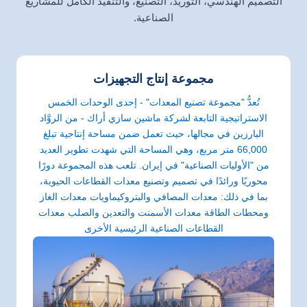
التصميم الهندسي، التوريد، التصنيع، والتنفيذ الكامل للمشاريع
الصناعية.
مجموعة إنتاج التجهيزات
تُعدُّ "مجموعة تصنيع المعدات" - إحدى الوحدات الخمس
الاستراتيجية التابعة لشركة ماشين سازي أراك - من الروَّاد
البارزين في مجالها، حيث تعمل ضمن مساحة إنتاجية تبلغ
66,000 متر مربع، وهي المساحة التي شهدت تطوير العديد
من "الأوليات الصناعية" في إيران. تلعب هذه المجموعة دورًا
محوريًا ورائدًا في تصميم وتصنيع معدات القطاعات الحيوية،
بما في ذلك: معدات المصافي والبتروكيماويات معدات الغاز
ومحطات الطاقة معدات الأسمنت والتعدين والصلب معدات
القطاعات الصناعية الرئيسية الأخرى