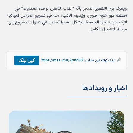
ويُعرف برج التقطير المنجز بأنّه “القلب النابض لوحدة العمليات” في
مصفاة مهر خلیج فارس، ويُسهم الانتهاء منه في تسريع المراحل النهائية
لتركيب وتشغيل المصفاة، ليشكّل عنصراً أساسياً في دخول المشروع إلى
مرحلة التشغيل الكامل.
کپی لینک
لینک کوتاه این مطلب:
https://msa.ir/ar/?p=8569
اخبار و رویدادها