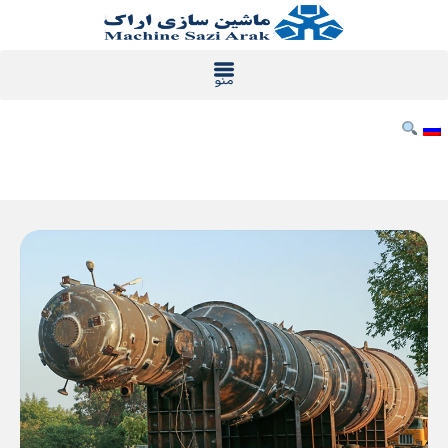
خطي
لى
لمحتوى