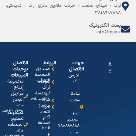
اراک - میدان صنعت - شرکت ماشین سازی اراک - کدپستی:
۳۸۱۸۹۹۷۸۸۸
پست الکترونیک
info@msa.ir
جهات
الروابط
الاتصال
الاتصال
صندوق
بوحدات
المحمیة
آدرس
المبیعات
الثقافیة
مجموعة
أراک
شرکة
إنتاج
اراک
،
للهندسة
مراجل
ساحة
والإنشاءات
البخار
شرکة
سانات
پایساز
هاتف:
شركة
،
۳۲۱۷۲۹۹۰-۰۸۶
اتحاد
مجموعة
الرمز
أكام
تصنيع
البریدی:
لصناعة
المعدات
٧٨٨٨٩٧٨٨٨
النفط
هاتف:
ص.ب.
و